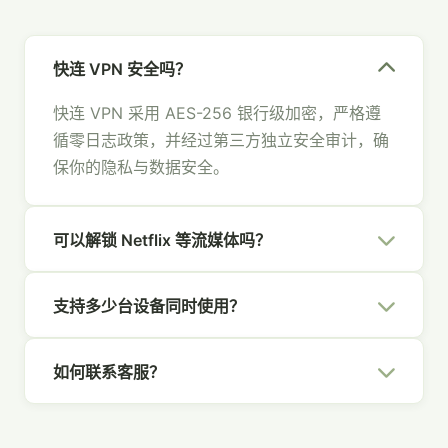
快连 VPN 安全吗？
快连 VPN 采用 AES-256 银行级加密，严格遵
循零日志政策，并经过第三方独立安全审计，确
保你的隐私与数据安全。
可以解锁 Netflix 等流媒体吗？
可以。快连 VPN 拥有专为流媒体优化的节点，
支持多少台设备同时使用？
支持 Netflix、Hulu、Disney+、YouTube 等主
流平台，畅享全球内容。
一个快连 VPN 账号支持 5 台设备同时在线，覆
如何联系客服？
盖你的所有设备，全家共享安全网络。
你可以通过官网右下角的在线聊天、发送邮件至
[email protected]
，或通过社交媒体联系我们，